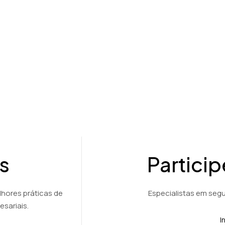
Soluções de criptografia e descriptogra
contábil e jurídico.
Ver Demonstração
s
Partici
lhores práticas de
Especialistas em seg
sariais.
I