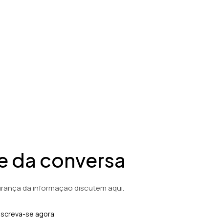
fia econômicas para os setores financeiro,
pe da conversa
urança da informação discutem aqui.
nscreva-se agora