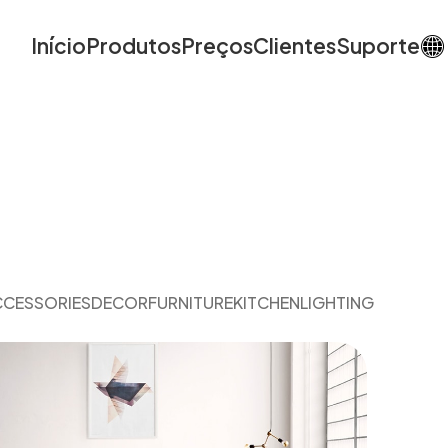
Início
Produtos
Preços
Clientes
Suporte
CESSORIES
DECOR
FURNITURE
KITCHEN
LIGHTING