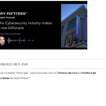
icar no botão "Participar", você concorda com os
Termos de Uso
e a
Política de
acidade
da KeyFortress™.