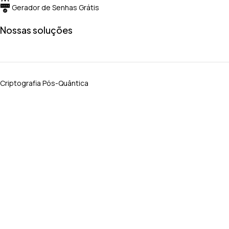
Gerador de Senhas Grátis
Nossas soluções
Criptografia Pós-Quântica
Soluções por Setores
PGP Host-to-Host
Criptografia e Decifração
Alternativa GoAnywhere
Alternativa ao MOVEit
Seja parte
Seja um Cliente
Solicitações Gerais