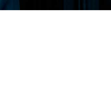
KeyFortress™
Workstation: Tour do