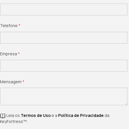
Telefone
(obrigatório)
*
Empresa
(obrigatório)
*
Mensagem
(obrigatório)
*
Leia os
Termos de Uso
e a
Política de Privacidade
da
KeyFortress™.