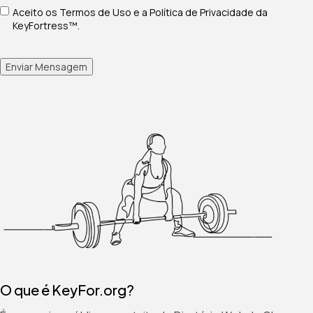
Termos de Uso e Política de Privacidade
Aceito os Termos de Uso e a Política de Privacidade da
(obrigatório)
*
KeyFortress™.
Enviar Mensagem
O que é KeyFor.org?