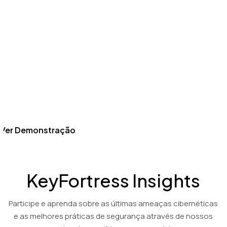
Produto
Assista a um vídeo de demonstração de 3 minutos mostrando
as capacidades abrangentes da nossa tecnologia de
criptografia e descriptografia baseada em PGP: KeyFortress™
Workstation.
Soluções de criptografia e descriptografia econômicas para os
setores financeiro, contábil e jurídico.
Ver Demonstração
KeyFortress Insights
Participe e aprenda sobre as últimas ameaças cibernéticas
e as melhores práticas de segurança através de nossos