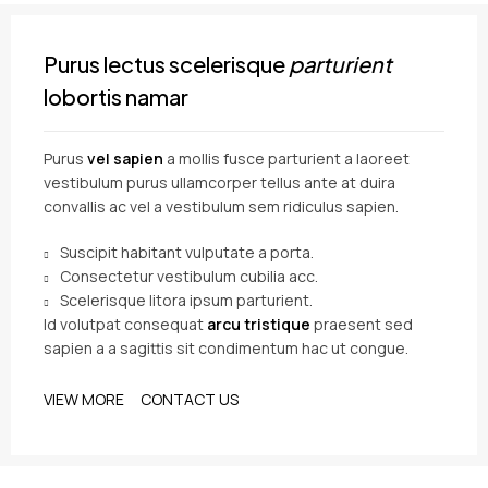
Purus lectus scelerisque
parturient
lobortis namar
Purus
vel sapien
a mollis fusce parturient a laoreet
vestibulum purus ullamcorper tellus ante at duira
convallis ac vel a vestibulum sem ridiculus sapien.
Suscipit habitant vulputate a porta.
Consectetur vestibulum cubilia acc.
Scelerisque litora ipsum parturient.
Id volutpat consequat
arcu tristique
praesent sed
sapien a a sagittis sit condimentum hac ut congue.
VIEW MORE
CONTACT US