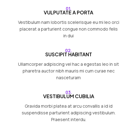
01.
VULPUTATE A PORTA
Vestibulum nam lobortis scelerisque eu mi leo orci
placerat a parturient congue non commodo felis
in dui
02.
SUSCIPIT HABITANT
Ullamcorper adipiscing vel hac a egestas leo in sit
pharetra auctor nibh mauris mi cum curae nec
nasceturam
03.
VESTIBULUM CUBILIA
Gravida morbi platea at arcu convallis a id id
suspendisse parturient adipiscing vestibulum.
Praesent interdu.