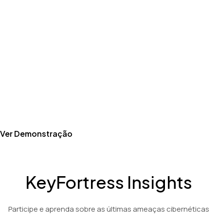
Produto
Assista a um vídeo de demonstração de 3 minutos mostrando
as capacidades abrangentes da nossa tecnologia de
criptografia e descriptografia baseada em PGP: KeyFortress™
Workstation.
Soluções de criptografia e descriptografia econômicas para os
setores financeiro, contábil e jurídico.
Ver Demonstração
KeyFortress Insights
Participe e aprenda sobre as últimas ameaças cibernéticas