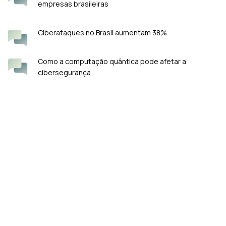
empresas brasileiras
Ciberataques no Brasil aumentam 38%
Como a computação quântica pode afetar a
cibersegurança
KeyFortress™ #1 Criptografia: A Tecnologia Líder em Privacidade
de Dados com PGP (Pretty Good Privacy).
Rua Gomes de Carvalho 911, Vila Olímpia, São Paulo
Telefone: (11) 27709930
E-mail:
[Contato Geral]