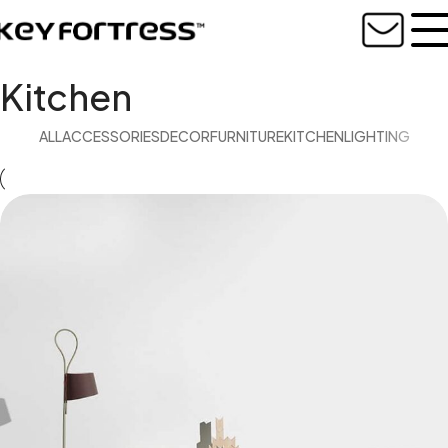
Kitchen
ALL
ACCESSORIES
DECOR
FURNITURE
KITCHEN
LIGHTING