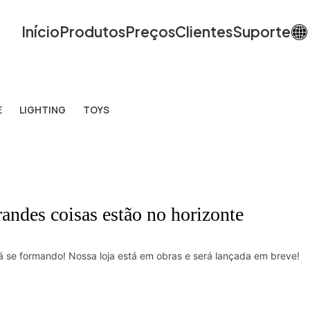
Início
Produtos
Preços
Clientes
Suporte
E
LIGHTING
TOYS
andes coisas estão no horizonte
á se formando! Nossa loja está em obras e será lançada em breve!