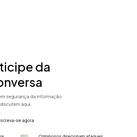
ticipe da
onversa
 em segurança da informação
discutem aqui.
nscreva-se agora
ia
Criminosos direcionam ataques