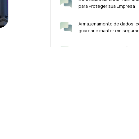
para Proteger sua Empresa
Armazenamento de dados: 
guardar e manter em segura
Transações via Pix vão ficar 
seguras
os
Nossas soluções
Seja pa