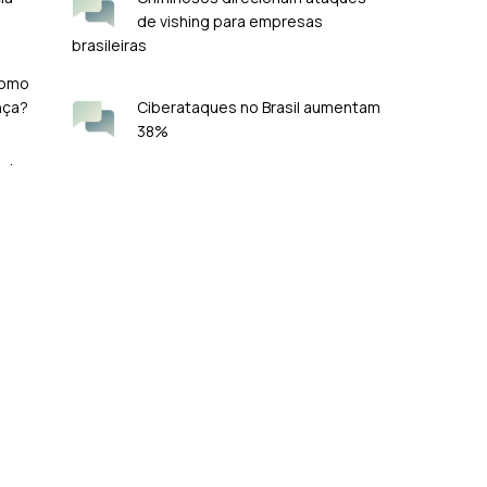
de vishing para empresas
brasileiras
como
nça?
Ciberataques no Brasil aumentam
38%
mais
Como a computação quântica
pode afetar a cibersegurança
rte
Info & Ajuda