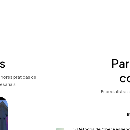
s
Par
c
lhores práticas de
sariais.
Especialistas
I
5 Métodos de Ciber Resiliênc