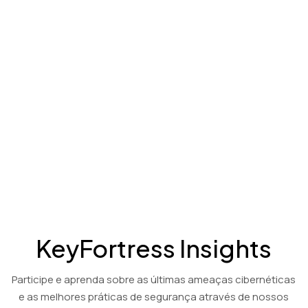
Produto
Assista a um vídeo de demonstração de 3 minutos mostrando
as capacidades abrangentes da nossa tecnologia de
criptografia e descriptografia baseada em PGP: KeyFortress™
Workstation.
Soluções de criptografia e descriptografia econômicas para os
setores financeiro, contábil e jurídico.
Ver Demonstração
KeyFortress Insights
Participe e aprenda sobre as últimas ameaças cibernéticas
e as melhores práticas de segurança através de nossos