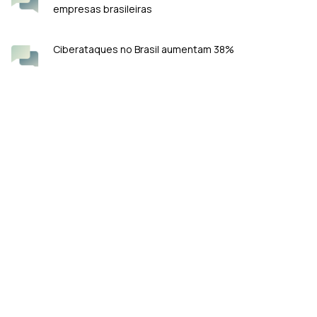
empresas brasileiras
Ciberataques no Brasil aumentam 38%
Como a computação quântica pode afetar a
cibersegurança
KeyFortress™ #1 Criptografia: A Tecnologia Líder em Privacidade
de Dados com PGP (Pretty Good Privacy).
Rua Gomes de Carvalho 911, Vila Olímpia, São Paulo
Telefone: (11) 27709930
E-mail:
[Contato Geral]