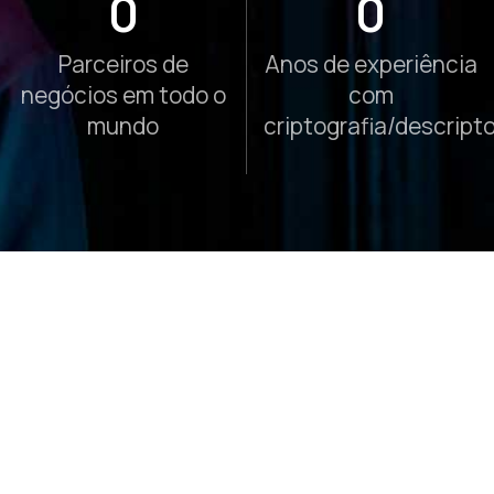
0
0
Parceiros de
Anos de experiência
negócios em todo o
com
mundo
criptografia/descripto