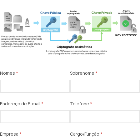
Nomes
(obrigatório)
*
Sobrenome
(obrigatório)
*
Endereço de E-mail
(obrigatório)
*
Telefone
(obrigatório)
*
Empresa
(obrigatório)
*
Cargo/​Função
(obrigatório)
*