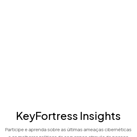
Produto
Assista a um vídeo de demonstração de 3 minutos mostrando
as capacidades abrangentes da nossa tecnologia de
criptografia e descriptografia baseada em PGP: KeyFortress™
Workstation.
Soluções de criptografia e descriptografia econômicas para os
setores financeiro, contábil e jurídico.
Ver Demonstração
KeyFortress Insights
Participe e aprenda sobre as últimas ameaças cibernéticas