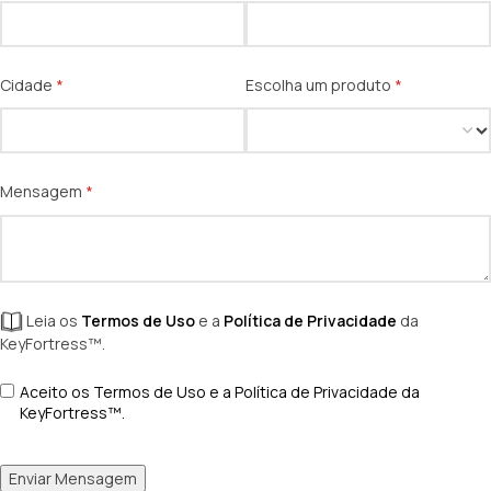
Cidade
(obrigatório)
*
Escolha um produto
(obrigatório)
*
Mensagem
(obrigatório)
*
Leia os
Termos de Uso
e a
Política de Privacidade
da
KeyFortress™.
Termos de Uso e Politica de Privacidade
Aceito os Termos de Uso e a Política de Privacidade da
(obrigatório)
*
KeyFortress™.
Enviar Mensagem