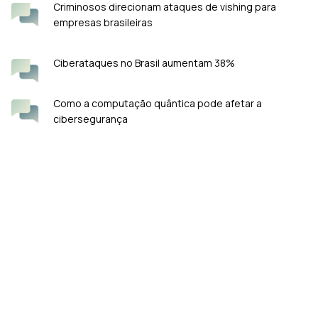
Criminosos direcionam ataques de vishing para
empresas brasileiras
Ciberataques no Brasil aumentam 38%
Como a computação quântica pode afetar a
cibersegurança
KeyFortress™ #1 Criptografia: A Tecnologia Líder em Privacidade
de Dados com PGP (Pretty Good Privacy).
Rua Gomes de Carvalho 911, Vila Olímpia, São Paulo
Telefone: (11) 27709930
E-mail:
[Contato Geral]