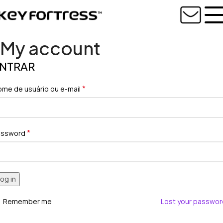
My account
NTRAR
*
me de usuário ou e-mail
*
assword
og in
Remember me
Lost your passwo