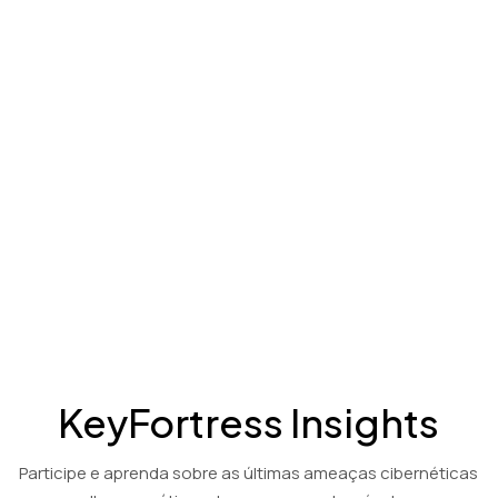
Produto
Assista a um vídeo de demonstração de 3 minutos mostrando
as capacidades abrangentes da nossa tecnologia de
criptografia e descriptografia baseada em PGP: KeyFortress™
Workstation.
Soluções de criptografia e descriptografia econômicas para os
setores financeiro, contábil e jurídico.
Ver Demonstração
KeyFortress Insights
Participe e aprenda sobre as últimas ameaças cibernéticas